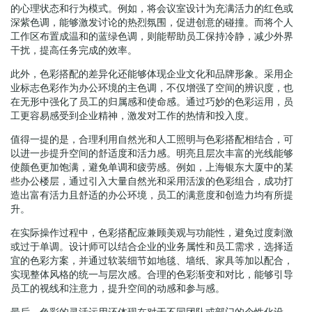
的心理状态和行为模式。例如，将会议室设计为充满活力的红色或
深紫色调，能够激发讨论的热烈氛围，促进创意的碰撞。而将个人
工作区布置成温和的蓝绿色调，则能帮助员工保持冷静，减少外界
干扰，提高任务完成的效率。
此外，色彩搭配的差异化还能够体现企业文化和品牌形象。采用企
业标志色彩作为办公环境的主色调，不仅增强了空间的辨识度，也
在无形中强化了员工的归属感和使命感。通过巧妙的色彩运用，员
工更容易感受到企业精神，激发对工作的热情和投入度。
值得一提的是，合理利用自然光和人工照明与色彩搭配相结合，可
以进一步提升空间的舒适度和活力感。明亮且层次丰富的光线能够
使颜色更加饱满，避免单调和疲劳感。例如，上海银东大厦中的某
些办公楼层，通过引入大量自然光和采用活泼的色彩组合，成功打
造出富有活力且舒适的办公环境，员工的满意度和创造力均有所提
升。
在实际操作过程中，色彩搭配应兼顾美观与功能性，避免过度刺激
或过于单调。设计师可以结合企业的业务属性和员工需求，选择适
宜的色彩方案，并通过软装细节如地毯、墙纸、家具等加以配合，
实现整体风格的统一与层次感。合理的色彩渐变和对比，能够引导
员工的视线和注意力，提升空间的动感和参与感。
最后，色彩的灵活运用还体现在对于不同团队或部门的个性化设