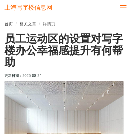
上海写字楼信息网
切
换
导
首页
相关文章
详情页
航
员工运动区的设置对写字
楼办公幸福感提升有何帮
助
更新日期：
2025-08-24