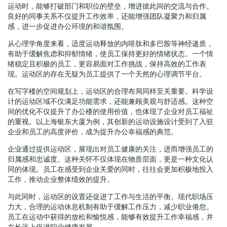
运动时，能够打破部门和职位的壁垒，增进彼此间的交流与合作。
良好的同事关系不仅提升工作效率，还能增强团队凝聚力和归属
感，进一步促进办公环境的和谐氛围。
从心理学角度来看，适度运动释放的内啡肽和多巴胺等神经递质，
有助于缓解焦虑和抑郁情绪，使员工保持更好的情绪状态。一个情
绪稳定且积极的员工，更容易面对工作挑战，保持高效的工作表
现。运动区的存在无疑为员工提供了一个天然的心理调节平台。
在写字楼的空间规划上，运动区的合理布局同样至关重要。科学设
计的运动区域不仅满足功能需求，还能兼顾美观与舒适感。这种空
间的优化不仅提升了办公楼的使用价值，也体现了企业对员工福祉
的重视。以上海银东大厦为例，其创新的运动设施设计受到了入驻
企业和员工的高度评价，成为提升办公幸福感的典范。
企业通过提供运动区，展现出对员工健康的关注，进而增强员工的
归属感和忠诚度。这种关怀不仅体现在物质层面，更是一种文化认
同的体现。员工在感受到企业关爱的同时，往往会更加积极地投入
工作，推动企业整体绩效的提升。
与此同时，运动区的设置还促进了工作与生活的平衡。现代职场压
力大，合理的运动休息机制有助于缓解工作压力，减少职业倦怠。
员工在运动中获得的放松和愉悦感，能够有效提升工作幸福感，并
在长远上促进职业健康发展。